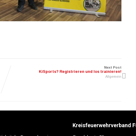
Next Post
KiSports? Registrieren und los trainieren!
Allgemein
Kreisfeuerwehrverband F