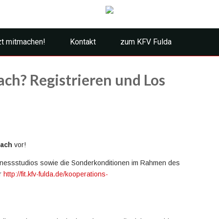
zt mitmachen!
Kontakt
zum KFV Fulda
ch? Registrieren und Los
bach
vor!
itnessstudios sowie die Sonderkonditionen im Rahmen des
er
http://fit.kfv-fulda.de/kooperations-