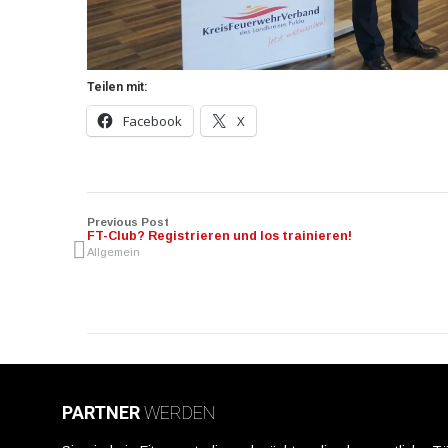
Teilen mit:
Facebook
X
Previous Post
FT-Club? Registrieren und los trainieren!
Allgemein
PARTNER
WERDEN