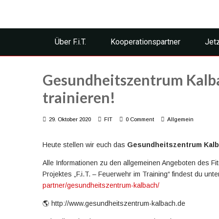
Über F.i.T.
Kooperationspartner
Jet
Gesundheitszentrum Kalba
trainieren!
29. Oktober 2020
FIT
0 Comment
Allgemein
Heute stellen wir euch das
Gesundheitszentrum Kal
Alle Informationen zu den allgemeinen Angeboten des F
Projektes „F.i.T. – Feuerwehr im Training“ findest du unt
partner/gesundheitszentrum-kalbach/
🌎 http://www.gesundheitszentrum-kalbach.de