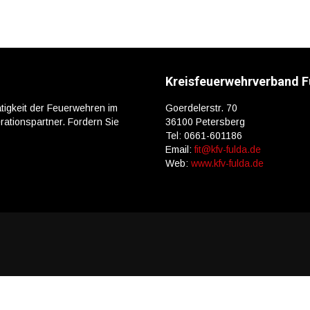
Kreisfeuerwehrverband F
tigkeit der Feuerwehren im
Goerdelerstr. 70
ationspartner. Fordern Sie
36100 Petersberg
Tel: 0661-601186
Email:
fit@kfv-fulda.de
Web:
www.kfv-fulda.de