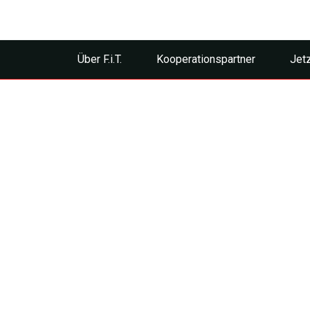
Über F.i.T.
Kooperationspartner
Jet